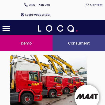
Ga
0180 - 745 255
Contact
naar
de
Login webportaal
inhoud
Menu
Demo
Consument