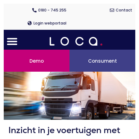
Ga
naar
0180 - 745 255
Contact
de
inhoud
Login webportaal
Menu
Demo
Consument
Inzicht in je voertuigen met