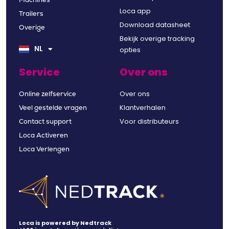
Machines
Loca app
Trailers
Download datasheet
Overige
EN
Bekijk overige tracking
DE
NL
FR
opties
Service
Over ons
Over ons
Online zelfservice
Klantverhalen
Veel gestelde vragen
Voor distributeurs
Contact support
Loca Activeren
Loca Verlengen
Loca is powered by Nedtrack