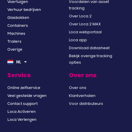
Voordelen van asset
Voertuigen
tracking
Verhuur bedrijven
Over Loca 2
Glasbokken
Over Loca 2 MAX
Containers
Loca webportaal
Machines
Loca app
Trailers
Download datasheet
Overige
EN
Bekijk overige tracking
DE
NL
opties
FR
Service
Over ons
Over ons
Online zelfservice
Klantverhalen
Veel gestelde vragen
Voor distributeurs
Contact support
Loca Activeren
Loca Verlengen