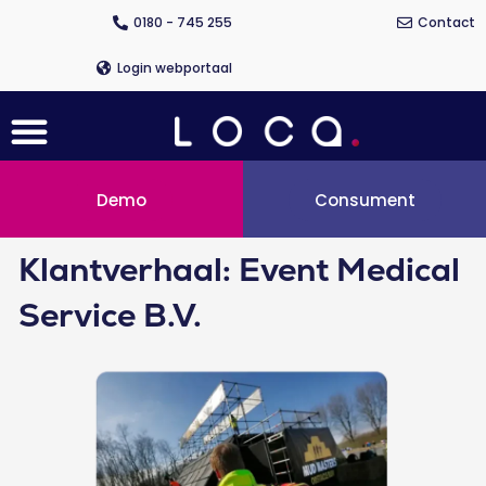
Ga
0180 - 745 255
Contact
naar
de
Login webportaal
inhoud
Menu
Demo
Consument
Klantverhaal: Event Medical
Service B.V.