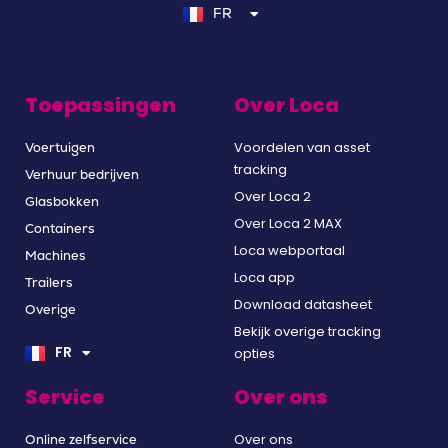
FR
DE
Toepassingen
Over Loca
Voordelen van asset
Voertuigen
tracking
Verhuur bedrijven
Over Loca 2
Glasbokken
Over Loca 2 MAX
Containers
Loca webportaal
Machines
Loca app
Trailers
Download datasheet
Overige
NL
Bekijk overige tracking
EN
FR
opties
DE
Service
Over ons
Over ons
Online zelfservice