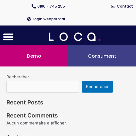
Aller
0180 - 745 255
Contact
au
contenu
Login webportaal
Menu
Demo
Consument
Rechercher
Rechercher
Recent Posts
Recent Comments
Aucun commentaire à afficher.