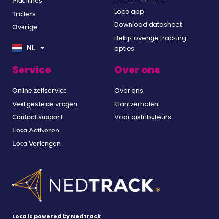
Machines
Loca app
Trailers
Download datasheet
Overige
EN
Bekijk overige tracking
DE
NL
opties
FR
Service
Over ons
Over ons
Online zelfservice
Klantverhalen
Veel gestelde vragen
Voor distributeurs
Contact support
Loca Activeren
Loca Verlengen
Loca is powered by Nedtrack