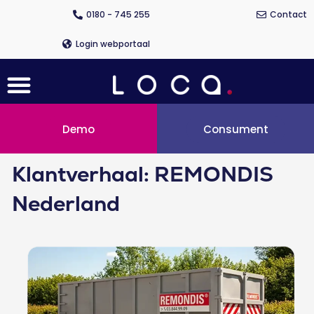
Ga
0180 - 745 255
Contact
naar
de
Login webportaal
inhoud
Menu
Demo
Consument
Klantverhaal: REMONDIS
Nederland