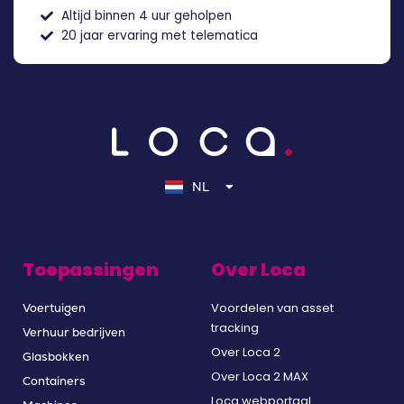
Altijd binnen 4 uur geholpen
20 jaar ervaring met telematica
EN
DE
NL
FR
Toepassingen
Over Loca
Voordelen van asset
Voertuigen
tracking
Verhuur bedrijven
Over Loca 2
Glasbokken
Over Loca 2 MAX
Containers
Loca webportaal