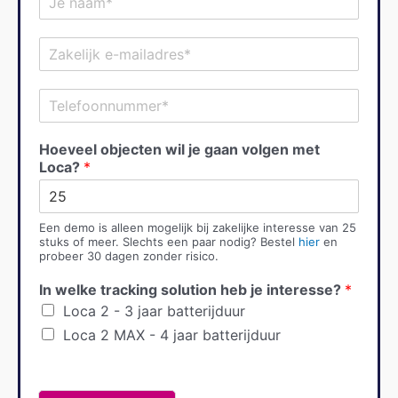
e
n
E
a
m
a
a
m
T
i
*
e
l
l
*
Hoeveel objecten wil je gaan volgen met
e
Loca?
*
f
o
o
n
Een demo is alleen mogelijk bij zakelijke interesse van 25
n
stuks of meer. Slechts een paar nodig? Bestel
hier
en
u
probeer 30 dagen zonder risico.
m
In welke tracking solution heb je interesse?
*
m
e
Loca 2 - 3 jaar batterijduur
r
Loca 2 MAX - 4 jaar batterijduur
*