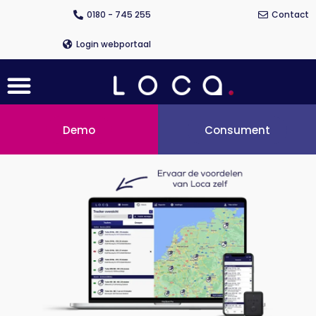
Ga
0180 - 745 255
Contact
naar
de
Login webportaal
inhoud
Menu
Demo
Consument