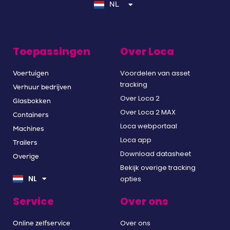
NL
FR
Toepassingen
Over Loca
Voordelen van asset
Voertuigen
tracking
Verhuur bedrijven
Over Loca 2
Glasbokken
Over Loca 2 MAX
Containers
Loca webportaal
Machines
Loca app
Trailers
Download datasheet
Overige
EN
Bekijk overige tracking
DE
NL
opties
FR
Service
Over ons
Over ons
Online zelfservice