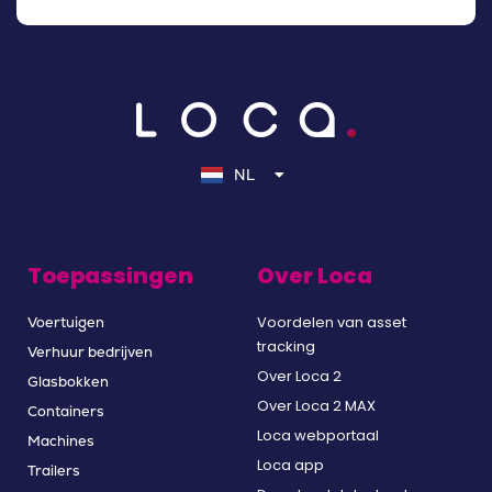
EN
DE
NL
FR
Toepassingen
Over Loca
Voordelen van asset
Voertuigen
tracking
Verhuur bedrijven
Over Loca 2
Glasbokken
Over Loca 2 MAX
Containers
Loca webportaal
Machines
Loca app
Trailers