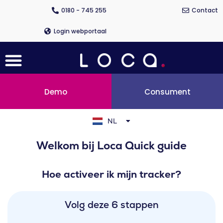
Ga
0180 - 745 255
Contact
naar
de
Login webportaal
inhoud
Menu
Demo
Consument
EN
DE
NL
FR
Welkom bij Loca Quick guide
Hoe activeer ik mijn tracker?
Volg deze 6 stappen