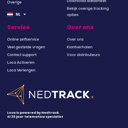
Download datasheet
Overige
EN
Bekijk overige tracking
DE
NL
opties
FR
Service
Over ons
Over ons
Online zelfservice
Klantverhalen
Veel gestelde vragen
Voor distributeurs
Contact support
Loca Activeren
Loca Verlengen
Loca is powered by Nedtrack
Al 20 jaar telematica specialist