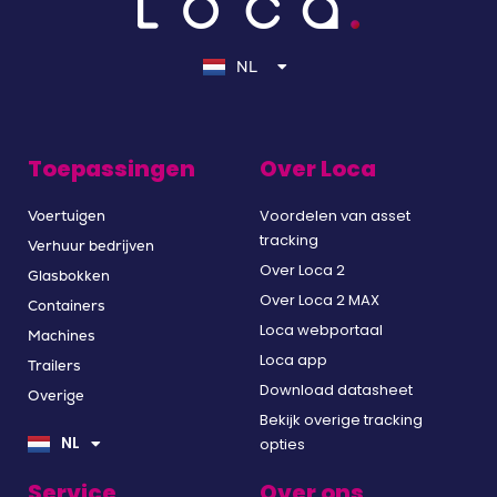
EN
DE
NL
FR
Toepassingen
Over Loca
Voordelen van asset
Voertuigen
tracking
Verhuur bedrijven
Over Loca 2
Glasbokken
Over Loca 2 MAX
Containers
Loca webportaal
Machines
Loca app
Trailers
Download datasheet
Overige
EN
Bekijk overige tracking
DE
NL
opties
FR
Service
Over ons