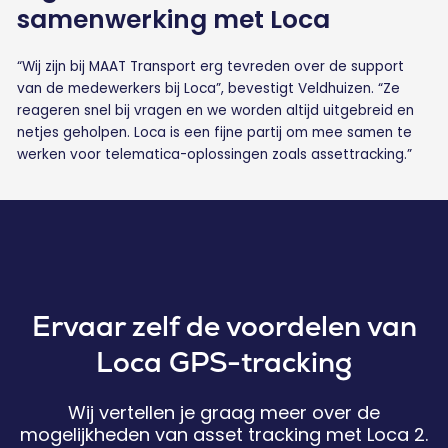
samenwerking met Loca
“Wij zijn bij MAAT Transport erg tevreden over de support
van de medewerkers bij Loca”, bevestigt Veldhuizen. “Ze
reageren snel bij vragen en we worden altijd uitgebreid en
netjes geholpen. Loca is een fijne partij om mee samen te
werken voor telematica-oplossingen zoals assettracking.”
Ervaar zelf de voordelen van
Loca GPS-tracking
Wij vertellen je graag meer over de
mogelijkheden van asset tracking met Loca 2.