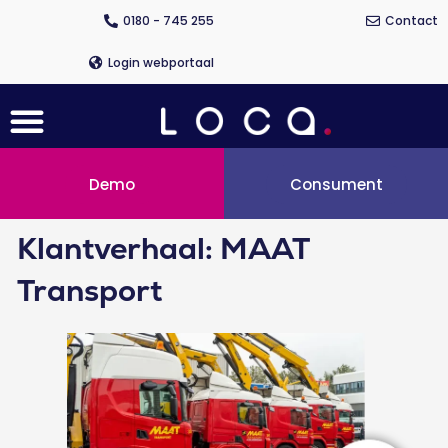
Ga
0180 - 745 255
Contact
naar
de
Login webportaal
inhoud
Menu
Demo
Consument
Klantverhaal: MAAT
Transport