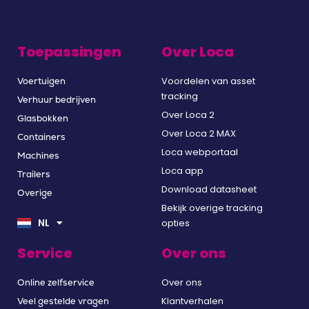
Toepassingen
Over Loca
Voordelen van asset
Voertuigen
tracking
Verhuur bedrijven
Over Loca 2
Glasbokken
Over Loca 2 MAX
Containers
Loca webportaal
Machines
Loca app
Trailers
Download datasheet
Overige
EN
Bekijk overige tracking
DE
NL
opties
FR
Service
Over ons
Over ons
Online zelfservice
Klantverhalen
Veel gestelde vragen