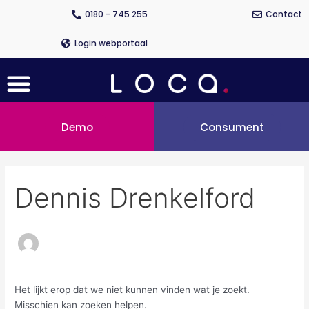
Ga
Zoek
0180 - 745 255
Contact
naar
naar:
de
Login webportaal
inhoud
Menu
Demo
Consument
Dennis Drenkelford
Het lijkt erop dat we niet kunnen vinden wat je zoekt.
Misschien kan zoeken helpen.