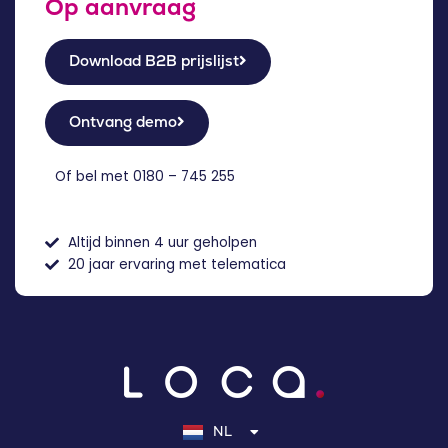
Op aanvraag
Download B2B prijslijst
Ontvang demo
Of bel met
0180 – 745 255
Altijd binnen 4 uur geholpen
20 jaar ervaring met telematica
EN
DE
NL
FR