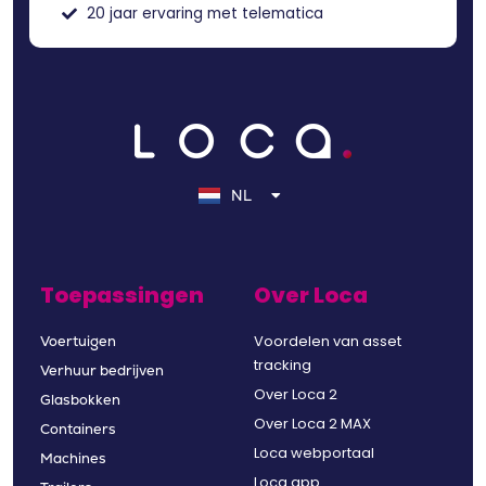
20 jaar ervaring met telematica
EN
DE
NL
FR
Toepassingen
Over Loca
Voordelen van asset
Voertuigen
tracking
Verhuur bedrijven
Over Loca 2
Glasbokken
Over Loca 2 MAX
Containers
Loca webportaal
Machines
Loca app