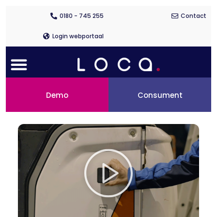
Ga
naar
0180 - 745 255
Contact
de
inhoud
Login webportaal
Menu
Demo
Consument
V
i
d
e
o
a