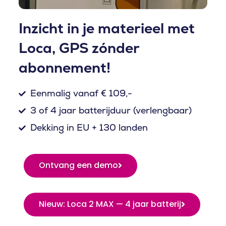
f
s
p
Inzicht in je materieel met
e
Loca, GPS zónder
l
e
abonnement!
n
Eenmalig vanaf € 109,-
3 of 4 jaar batterijduur (verlengbaar)
Dekking in EU + 130 landen
Ontvang een demo
Nieuw: Loca 2 MAX — 4 jaar batterij