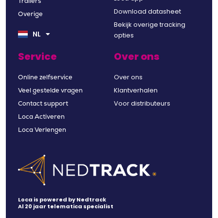
Trailers
Download datasheet
Overige
EN
Bekijk overige tracking
DE
NL
FR
opties
Service
Over ons
Over ons
Online zelfservice
Klantverhalen
Veel gestelde vragen
Voor distributeurs
Contact support
Loca Activeren
Loca Verlengen
Loca is powered by Nedtrack
Al 20 jaar telematica specialist