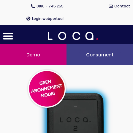
Ga
0180 - 745 255
Contact
naar
de
Login webportaal
inhoud
Menu
Demo
Consument