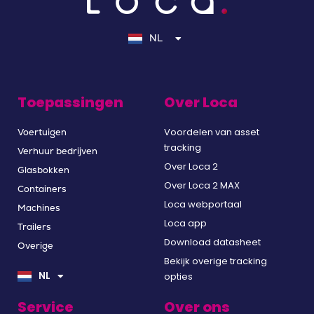
EN
DE
NL
FR
Toepassingen
Over Loca
Voordelen van asset
Voertuigen
tracking
Verhuur bedrijven
Over Loca 2
Glasbokken
Over Loca 2 MAX
Containers
Loca webportaal
Machines
Loca app
Trailers
Download datasheet
Overige
EN
Bekijk overige tracking
DE
NL
opties
FR
Service
Over ons