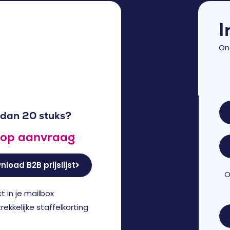
I
On
dan 20 stuks?
s op aanvraag
load B2B prijslijst
O
ct in je mailbox
rekkelijke staffelkorting