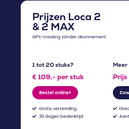
Prijzen Loca 2
& 2 MAX
GPS-tracking zónder abonnement
1 tot 20 stuks?
Meer 
€ 109,- per stuk
Prij
Bestel online
Down
Gratis verzending
Dire
30 dagen bedenktijd
Aant