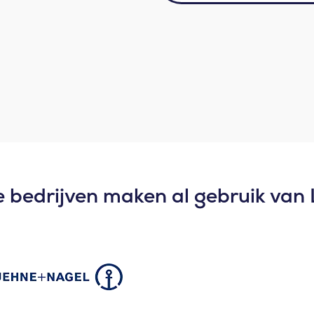
e
r
w
*
e
*
n
s
e
n
 bedrijven maken al gebruik van