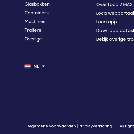
Over Loca 2 MAX
Glasbokken
Loca webportaal
Containers
Loca app
Machines
Download datas
Trailers
Bekijk overige tr
Overige
EN
DE
NL
FR
Algemene voorwaarden
|
Privacyverklaring
All rig