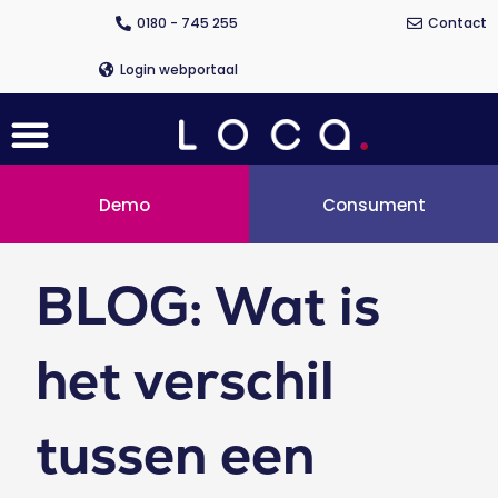
Ga
0180 - 745 255
Contact
naar
de
Login webportaal
inhoud
Menu
Demo
Consument
BLOG: Wat is
het verschil
tussen een