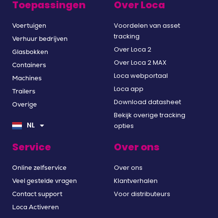
Toepassingen
Over Loca
Voordelen van asset
Voertuigen
tracking
Verhuur bedrijven
Over Loca 2
Glasbokken
Over Loca 2 MAX
Containers
Loca webportaal
Machines
Loca app
Trailers
Download datasheet
Overige
EN
Bekijk overige tracking
DE
NL
opties
FR
Service
Over ons
Over ons
Online zelfservice
Klantverhalen
Veel gestelde vragen
Voor distributeurs
Contact support
Loca Activeren