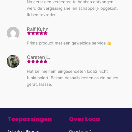
Na eerst een verkeerde te hebben ontvangen
5
uit 5
werd de vergissing snel en schappelijk opgelost.
Ik ben tevreden.
Ralf Kuhn
Gewaardeerd
Prima product met een geweldige service
5
uit 5
Carsten L.
Gewaardeerd
Hat bei meinem eingesendeten loca2 nicht
5
uit 5
funktioniert. Bekam deshalb kostenlos ein neues
gerät, klasse.
Toepassingen
Over Loca
Auto & oldtimers
Over Loca 2