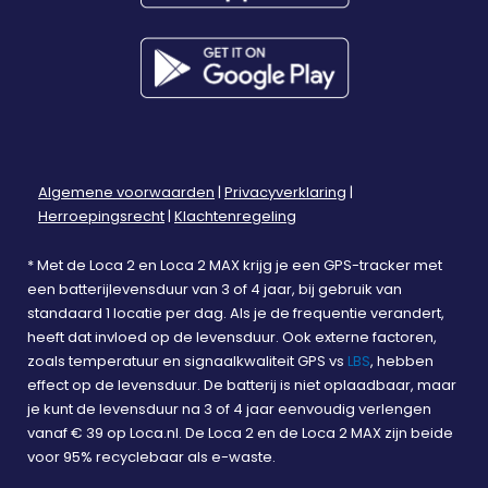
Algemene voorwaarden
|
Privacyverklaring
|
Herroepingsrecht
|
Klachtenregeling
All rights reserved © Nedtrack 2026. Alle vermelde prijzen
* Met de Loca 2 en Loca 2 MAX krijg je een GPS-tracker met
zijn incl. btw.
een batterijlevensduur van 3 of 4 jaar, bij gebruik van
standaard 1 locatie per dag. Als je de frequentie verandert,
heeft dat invloed op de levensduur. Ook externe factoren,
zoals temperatuur en signaalkwaliteit GPS vs
LBS
, hebben
effect op de levensduur. De batterij is niet oplaadbaar, maar
je kunt de levensduur na 3 of 4 jaar eenvoudig verlengen
vanaf € 39 op Loca.nl. De Loca 2 en de Loca 2 MAX zijn beide
voor 95% recyclebaar als e-waste.