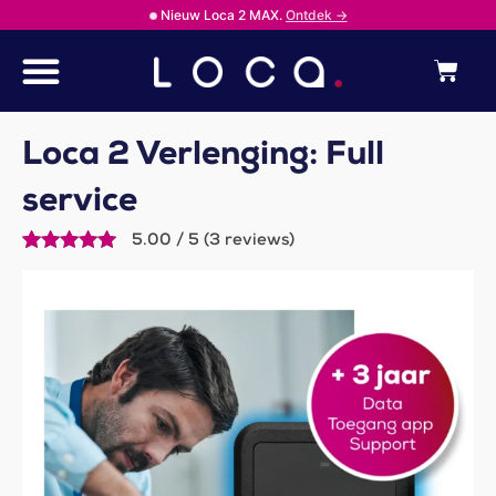
Ga
Nieuw Loca 2 MAX.
Ontdek →
naar
de
Win
inhoud
Loca 2 Verlenging: Full
service
5.00 / 5 (3 reviews)
Gewaardeerd
3
5
op 5
gebaseerd
op
klantbeoordelingen