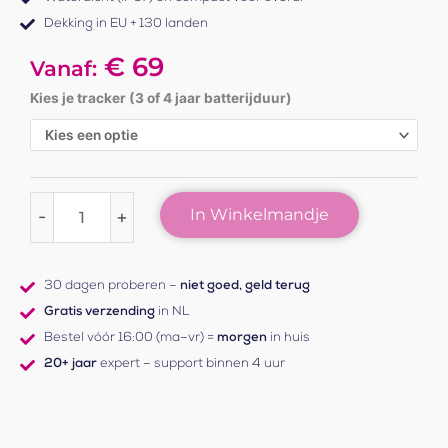
Dekking in EU + 130 landen
€ 69
Vanaf:
Kies je tracker (3 of 4 jaar batterijduur)
Loca
2
Verlenging:
Full
service
In Winkelmandje
-
+
aantal
30 dagen proberen –
niet goed, geld terug
Gratis verzending
in NL
Bestel vóór 16:00 (ma–vr) =
morgen
in huis
20+ jaar
expert – support binnen 4 uur